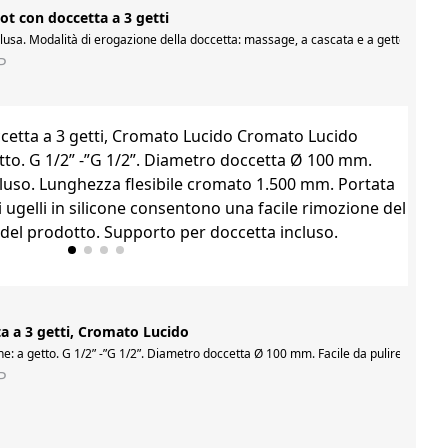
ot con doccetta a 3 getti
 incluso. Lunghezza flessibile cromato 1500 mm. Con supporto scorrevole per doc
lusa. Modalità di erogazione della doccetta: massage, a cascata e a getto. Porta
P
a a 3 getti, Cromato Lucido
o 1.500 mm. Portata d’acqua massima 6 L/min. Gli ugelli in silicone consentono un
: a getto. G 1/2” -”G 1/2”. Diametro doccetta Ø 100 mm. Facile da pulire. Flessib
P