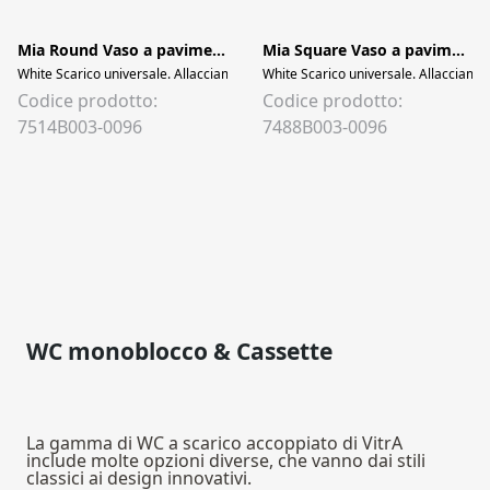
Mia Round Vaso a pavimento Monoblocco FiloMuro SmoothFlush, 63cm
Mia Square Vaso a pavimento Monoblocco FiloMuro SmoothFlush, 63cm
White Scarico universale. Allacciamento acqua laterale. Curva inclusa. Kit di fi
White Scarico universale. Allacciament
Codice prodotto:
Codice prodotto:
7514B003-0096
7488B003-0096
WC monoblocco & Cassette
La gamma di WC a scarico accoppiato di VitrA
include molte opzioni diverse, che vanno dai stili
classici ai design innovativi.