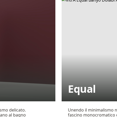
Equal
ismo delicato.
Unendo il minimalismo ne
onano al bagno
fascino monocromatico cl